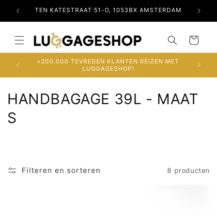
Meteen
naar de
RDAM
TEN KATESTRAAT 51-O, 1053BX AMSTERDAM
OSDO
content
Winkelwagen
+200.000 TEVREDEN KLANTEN REIZEN MET
LUGGAGESHOP!
C
HANDBAGAGE 39L - MAAT
o
S
l
l
e
Filteren en sorteren
8 producten
c
t