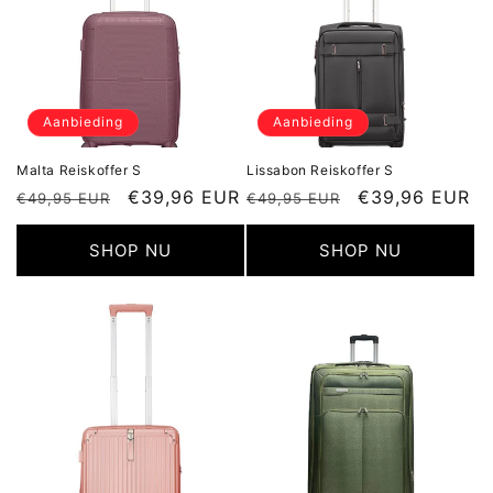
Aanbieding
Aanbieding
Malta Reiskoffer S
Lissabon Reiskoffer S
Normale
Aanbiedingsprijs
€39,96 EUR
Normale
Aanbiedingspr
€39,96 EUR
€49,95 EUR
€49,95 EUR
prijs
prijs
SHOP NU
SHOP NU