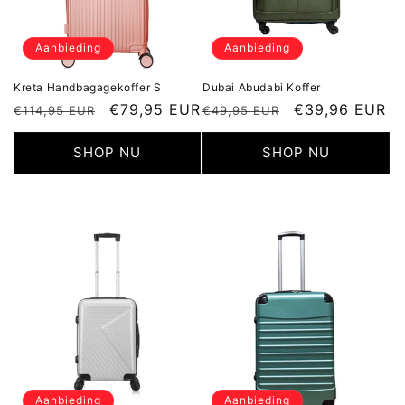
Aanbieding
Aanbieding
Kreta Handbagagekoffer S
Dubai Abudabi Koffer
Normale
Aanbiedingsprijs
€79,95 EUR
Normale
Aanbiedingspr
€39,96 EUR
€114,95 EUR
€49,95 EUR
prijs
prijs
SHOP NU
SHOP NU
Aanbieding
Aanbieding