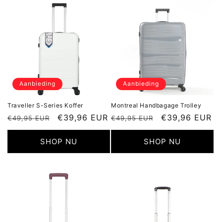
i
e
:
Aanbieding
Aanbieding
Traveller S-Series Koffer
Montreal Handbagage Trolley
Normale
Aanbiedingsprijs
€39,96 EUR
Normale
Aanbiedingspr
€39,96 EUR
€49,95 EUR
€49,95 EUR
prijs
prijs
SHOP NU
SHOP NU