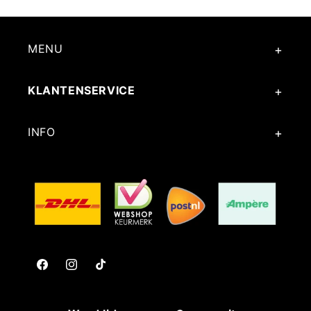
r
MENU
KLANTENSERVICE
INFO
Facebook
Instagram
TikTok