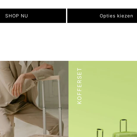
prijs
SHOP NU
Opties kiezen
KOFFERSET
n stijl met onze koffer set
Completeer uw reisuitru
 perfect voor zowel korte
met onze koffer set va
als langere vakanties, met
bestaande uit een handb