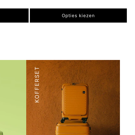
prijs
Opties kiezen
KOFFERSET
sting
Maak elke reis comfortabel met
n 3,
onze koffer set van 4, inclusief
agage,