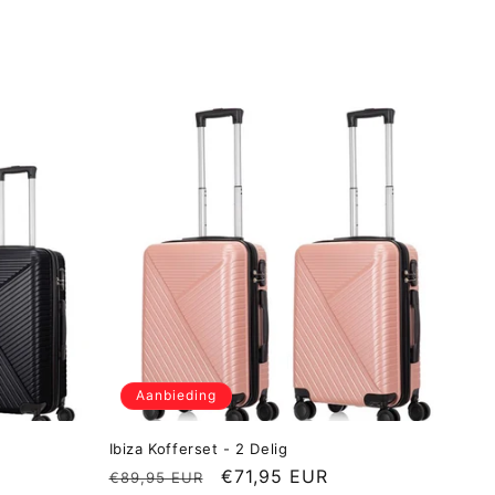
Aanbieding
Ibiza Kofferset - 2 Delig
ijs
Normale
Aanbiedingsprijs
€71,95 EUR
€89,95 EUR