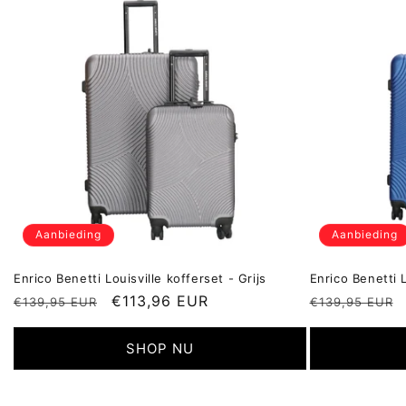
Aanbieding
Aanbieding
Enrico Benetti Louisville kofferset - Grijs
Enrico Benetti 
Normale
Aanbiedingsprijs
€113,96 EUR
Normale
€139,95 EUR
€139,95 EUR
prijs
prijs
SHOP NU