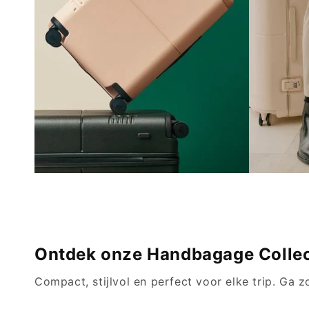
korte uitstapjes of dagelijkse
een 
behoeften!
BEKIJK!
Ontdek onze Handbagage Collec
Compact, stijlvol en perfect voor elke trip. Ga