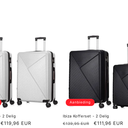
Aanbieding
- 2 Delig
Ibiza Kofferset - 2 Delig
Aanbiedingsprijs
€119,96 EUR
Normale
Aanbiedingspr
€111,96 EUR
€139,95 EUR