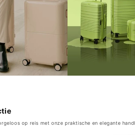
handbagage en een ruime
een middelgrote en een 
koffer!
koffer - ideaal voor elke
BEKIJK!
BEKIJK!
tie
 zorgeloos op reis met onze praktische en elegante han