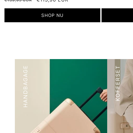
€139,95 EUR
prijs
prijs
SHOP NU
HANDBAGAGE
KOFFERSET
Reis i
Reis licht en stijlvol met
van 2,
onze
koffer set
, perfect voor
trips 