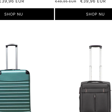
Aanbiedingsprijs
€39,96 EUR
Normale
Aanbiedingspri
€39,96 EUR
€49,95 EUR
prijs
SHOP NU
SHOP NU