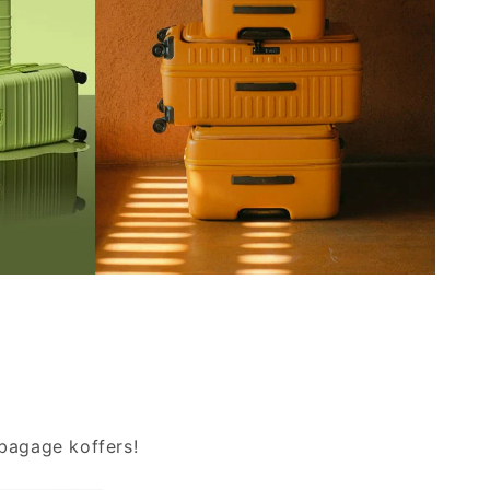
koffers in verschillende maten
grote
voor al uw reisbehoeften!
 reis!
BEKIJK!
dbagage koffers!