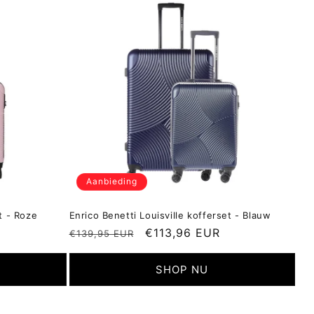
Aanbieding
t - Roze
Enrico Benetti Louisville kofferset - Blauw
ijs
Normale
Aanbiedingsprijs
€113,96 EUR
€139,95 EUR
prijs
SHOP NU