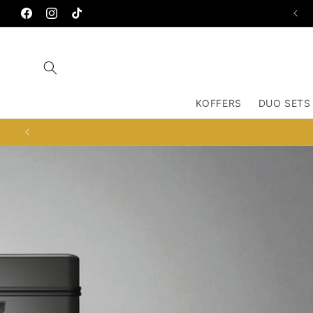
Meteen
TEN KATESTRAAT 51-O, 1053BX AMSTERDAM
naar de
Facebook
Instagram
TikTok
content
KOFFERS
DUO SETS
GRATIS HANDBAGGAGE CADEA