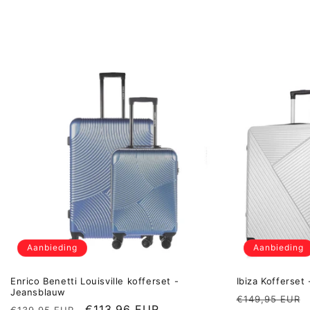
Aanbieding
Aanbieding
Enrico Benetti Louisville kofferset -
Ibiza Kofferset 
Jeansblauw
Normale
€149,95 EUR
Normale
Aanbiedingsprijs
€113,96 EUR