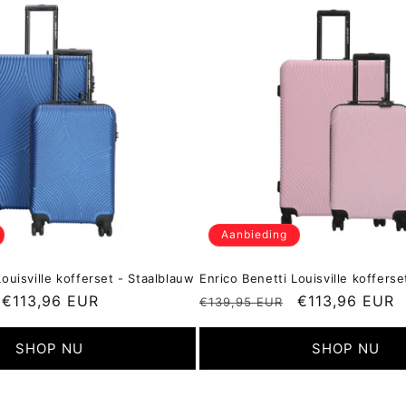
Aanbieding
Louisville kofferset - Staalblauw
Enrico Benetti Louisville kofferse
Aanbiedingsprijs
€113,96 EUR
Normale
Aanbiedingspr
€113,96 EUR
€139,95 EUR
prijs
SHOP NU
SHOP NU