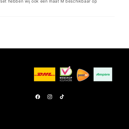
rset hebben wij ook een maat M beschikbaar op
Facebook
Instagram
TikTok