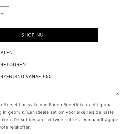
Aantal
verhogen
voor
Enrico
SHOP NU
Benetti
Louisville
TALEN
kofferset
-
 RETOUREN
w
Jeansblauw
ERZENDING VANAF €50
offerset Louisville van Enrico Benetti is prachtig qua
 in gebruik. Een ideale set om voor elke reis de juiste
maken. De set bestaat uit twee koffers; een handbagage
rote reiskoffer.