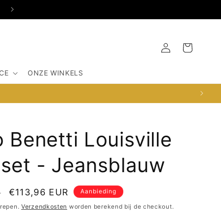
OSDORPERWEG 516-G, 1067SX AMSTERDAM
Inloggen
Winkelwagen
CE
ONZE WINKELS
 Benetti Louisville
rset - Jeansblauw
Aanbiedingsprijs
€113,96 EUR
R
Aanbieding
grepen.
Verzendkosten
worden berekend bij de checkout.