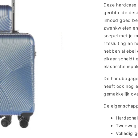
Deze hardcase 
geribbelde desi
inhoud goed bes
zwenkwielen en
soepel met je m
ritssluiting en
hebben allebei 
elkaar scheidt e
elastische inpa
De handbagagek
heeft ook nog e
gemakkelijk ove
De eigenschappe
Hardschal
Tweeweg r
Volledig 