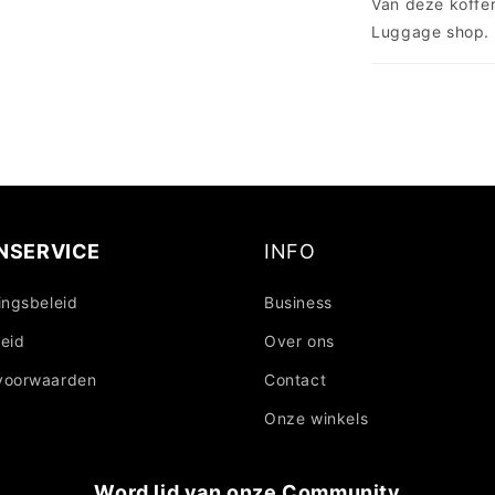
Van deze koffe
Luggage shop.
NSERVICE
INFO
ingsbeleid
Business
eid
Over ons
voorwaarden
Contact
Onze winkels
Word lid van onze Community