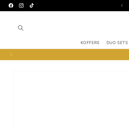
Meteen
OSDORPPLEIN 672, 1068TC AMSTERDAM
naar de
Facebook
Instagram
TikTok
content
KOFFERS
DUO SETS
Ga direct naar
productinformatie