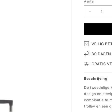
Aantal
Aantal
verlagen
voor
Enrico
Benetti
Louisville
VEILIG BE
kofferset
-
30 DAGEN
Jeansblau
GRATIS V
Beschrijving
De tweedelige k
design en stevig
combinatie te 
trolley en een g