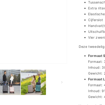
Tussenscho
Extra rits
Elastisch
Cijferslot
Handvat(t
Uitschuif
Vier zwen
Deze tweedelige
Formaat 
Formaat: 3
Inhoud: 30
Gewicht: 
Formaat 
Formaat: 4
Inhoud: 91
Gewicht: 