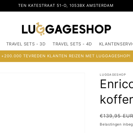
TEN KATESTRAAT 51-O, 1053BX AMSTERDAM
TRAVEL SETS - 3D
TRAVEL SETS - 4D
KLANTENSERVI
+200.000 TEVREDEN KLANTEN REIZEN MET LUGGAGESHOP!
LUGGAGESHOP
Enrico
koffe
Normale
€139,95 EU
prijs
Belastingen inbe