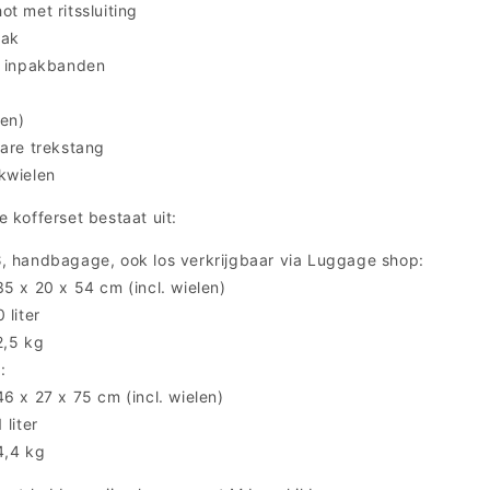
t met ritssluiting
vak
e inpakbanden
en)
bare trekstang
kwielen
 kofferset bestaat uit:
S
, handbagage, ook los verkrijgbaar via Luggage shop:
5 x 20 x 54 cm (incl. wielen)
 liter
2,5 kg
L
:
6 x 27 x 75 cm (incl. wielen)
 liter
4,4 kg