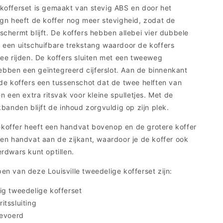
kofferset is gemaakt van stevig ABS en door het
gn heeft de koffer nog meer stevigheid, zodat de
chermt blijft. De koffers hebben allebei vier dubbele
 een uitschuifbare trekstang waardoor de koffers
ee rijden. De koffers sluiten met een tweeweg
 hebben een geïntegreerd cijferslot. Aan de binnenkant
de koffers een tussenschot dat de twee helften van
n een extra ritsvak voor kleine spulletjes. Met de
kbanden blijft de inhoud zorgvuldig op zijn plek.
offer heeft een handvat bovenop en de grotere koffer
en handvat aan de zijkant, waardoor je de koffer ook
rdwars kunt optillen.
n van deze Louisville tweedelige kofferset zijn:
ig tweedelige kofferset
itssluiting
gevoerd