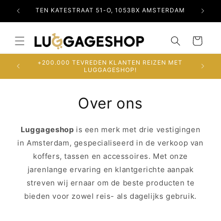
Meteen
naar de
RDAM
TEN KATESTRAAT 51-O, 1053BX AMSTERDAM
OSDO
content
Winkelwagen
+200.000 TEVREDEN KLANTEN REIZEN MET
LUGGAGESHOP!
Over ons
Luggageshop
is een merk met drie vestigingen
in Amsterdam, gespecialiseerd in de verkoop van
koffers, tassen en accessoires. Met onze
jarenlange ervaring en klantgerichte aanpak
streven wij ernaar om de beste producten te
bieden voor zowel reis- als dagelijks gebruik.