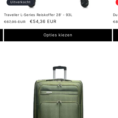
Uitverkocht
Traveller L-Series Reiskoffer 28' - 93L
Du
Normale
Aanbiedingsprijs
€54,36 EUR
N
€67,95 EUR
€8
prijs
pr
Opties kiezen