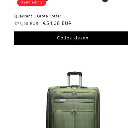
Aanbieding
Quadrant L Grote Koffer
Normale
Aanbiedingsprijs
€54,36 EUR
€73,95 EUR
prijs
Opties kiezen