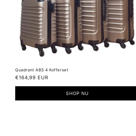
Quadrant ABS 4 Kofferset
Normale
€164,99 EUR
prijs
SHOP NU