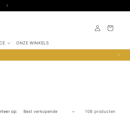
OSDORPERWEG 516-G, 1067SX AMSTERDAM
Inloggen
Winkelwagen
CE
ONZE WINKELS
rteer op:
108 producten