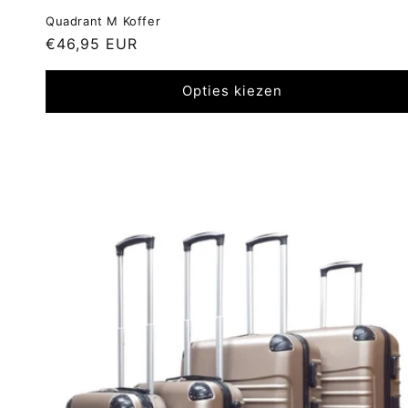
Quadrant M Koffer
Normale
€46,95 EUR
prijs
Opties kiezen