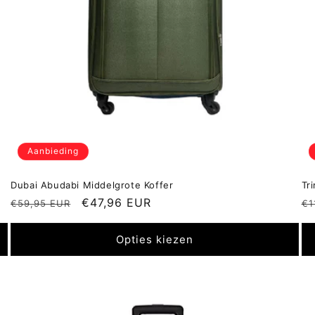
Aanbieding
Dubai Abudabi Middelgrote Koffer
Tr
Normale
Aanbiedingsprijs
€47,96 EUR
N
€59,95 EUR
€1
prijs
pr
Opties kiezen