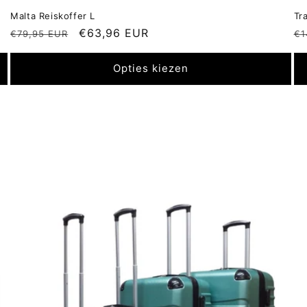
Malta Reiskoffer L
Tr
Normale
Aanbiedingsprijs
€63,96 EUR
N
€79,95 EUR
€1
prijs
pr
Opties kiezen