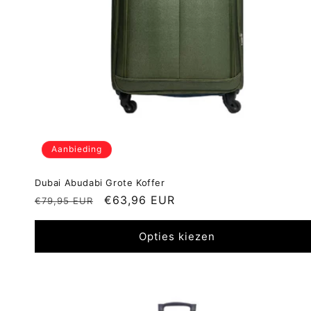
Aanbieding
Dubai Abudabi Grote Koffer
Normale
Aanbiedingsprijs
€63,96 EUR
€79,95 EUR
prijs
Opties kiezen