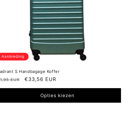
Aanbieding
adrant S Handbagage Koffer
ormale
Aanbiedingsprijs
€33,56 EUR
1,95 EUR
ijs
Opties kiezen