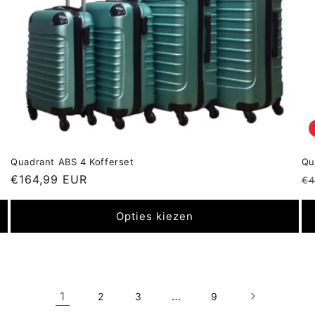
Quadrant ABS 4 Kofferset
Qu
Normale
€164,99 EUR
N
€4
prijs
pr
Opties kiezen
1
…
2
3
9