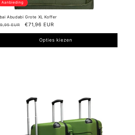
Aanbieding
bai Abudabi Grote XL Koffer
ormale
Aanbiedingsprijs
€71,96 EUR
9,95 EUR
ijs
Opties kiezen