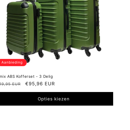
Aanbieding
imix ABS Kofferset - 3 Delig
ormale
Aanbiedingsprijs
€95,96 EUR
19,95 EUR
ijs
Opties kiezen