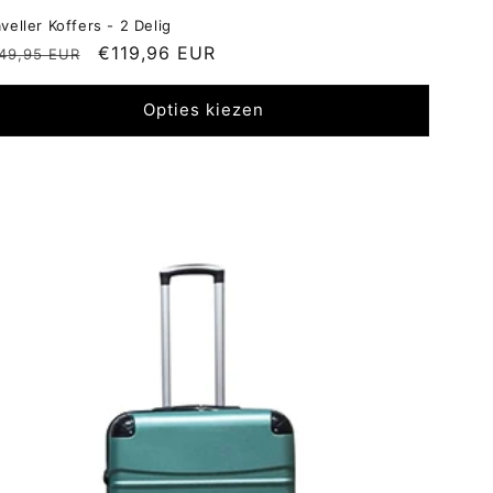
aveller Koffers - 2 Delig
ormale
Aanbiedingsprijs
€119,96 EUR
49,95 EUR
ijs
Opties kiezen