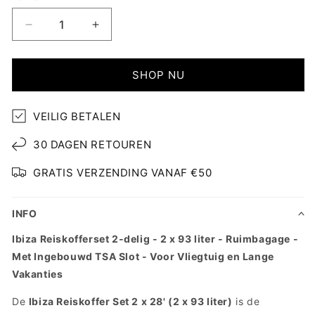
Aantal
Aantal
verlagen
verhogen
voor
voor
Ibiza
Ibiza
SHOP NU
Kofferset
Kofferset
-
-
VEILIG BETALEN
2
2
Delig
Delig
30 DAGEN RETOUREN
GRATIS VERZENDING VANAF €50
INFO
Ibiza Reiskofferset 2-delig - 2 x 93 liter - Ruimbagage -
Met Ingebouwd TSA Slot - Voor Vliegtuig en Lange
Vakanties
De
Ibiza Reiskoffer Set 2 x 28' (2 x 93 liter)
is de