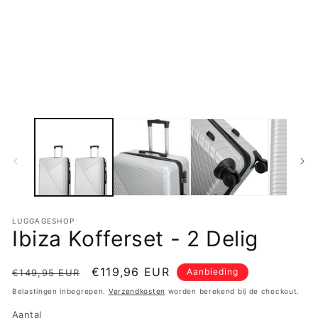
LUGGAGESHOP
Ibiza Kofferset - 2 Delig
Normale
Aanbiedingsprijs
€119,96 EUR
Aanbieding
€149,95 EUR
prijs
Belastingen inbegrepen.
Verzendkosten
worden berekend bij de checkout.
Aantal