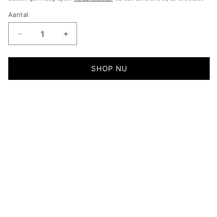
Aantal
Aantal
Aantal
verlagen
verhogen
voor
voor
Ibiza
Ibiza
SHOP NU
Handbagage
Handbagage
Koffer
Koffer
VEILIG BETALEN
30 DAGEN RETOUREN
GRATIS VERZENDING VANAF €50
INFO
Ibiza Handbagage koffer S - 39L - 55x35x20
cm - Lichtgewicht Harde Reiskoffer - Met
Ingebouwd TSA Slot - Voor Vliegtuig en