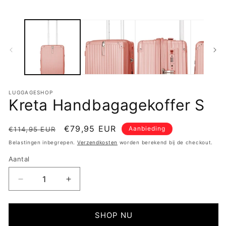
LUGGAGESHOP
Kreta Handbagagekoffer S
Normale
Aanbiedingsprijs
€79,95 EUR
Aanbieding
€114,95 EUR
prijs
Belastingen inbegrepen.
Verzendkosten
worden berekend bij de checkout.
Aantal
Aantal
Aantal
verlagen
verhogen
voor
voor
Kreta
Kreta
SHOP NU
Handbagagekoffer
Handbagagekoffer