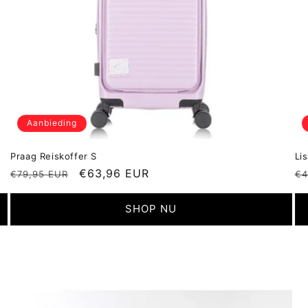
Aanbieding
Praag Reiskoffer S
Li
Normale
Aanbiedingsprijs
€63,96 EUR
N
€79,95 EUR
€4
prijs
pr
SHOP NU