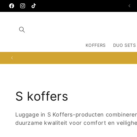
Meteen
OSDORPPLEIN 672, 1068TC AMSTERDAM
naar de
Facebook
Instagram
TikTok
content
KOFFERS
DUO SETS
C
S koffers
o
Luggage in S Koffers-producten combineren 
duurzame kwaliteit voor comfort en veilighei
l