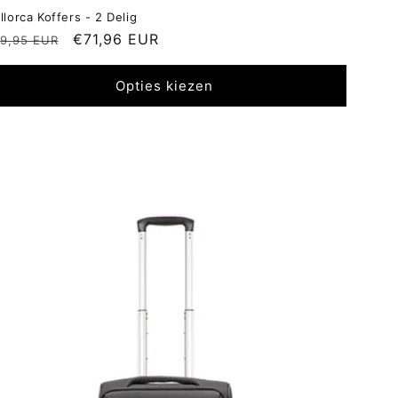
llorca Koffers - 2 Delig
ormale
Aanbiedingsprijs
€71,96 EUR
9,95 EUR
ijs
Opties kiezen