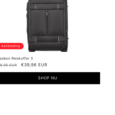
Aanbieding
ssabon Reiskoffer S
ormale
Aanbiedingsprijs
€39,96 EUR
9,95 EUR
ijs
SHOP NU