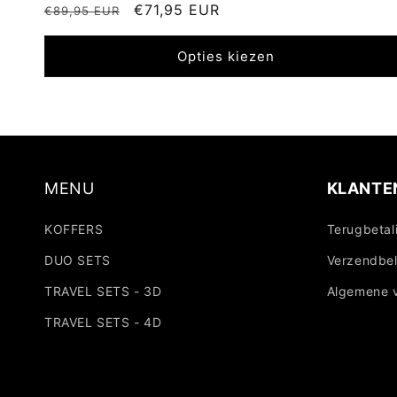
Normale
Aanbiedingsprijs
€71,95 EUR
€89,95 EUR
prijs
Opties kiezen
MENU
KLANTE
KOFFERS
Terugbetal
DUO SETS
Verzendbel
TRAVEL SETS - 3D
Algemene 
TRAVEL SETS - 4D