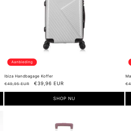
Aanbieding
Ibiza Handbagage Koffer
Ma
Normale
Aanbiedingsprijs
€39,96 EUR
N
€49,95 EUR
€4
prijs
pr
SHOP NU