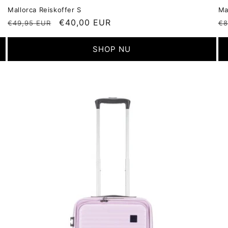
Mallorca Reiskoffer S
Ma
Normale
Aanbiedingsprijs
€40,00 EUR
N
€49,95 EUR
€8
prijs
pr
SHOP NU