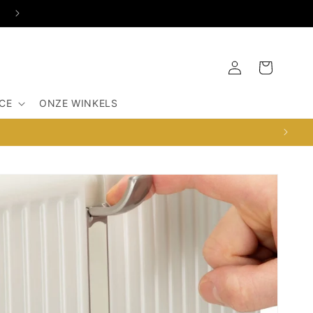
OSDORPERWEG 516-G, 1067SX AMSTERDAM
Inloggen
Winkelwagen
CE
ONZE WINKELS