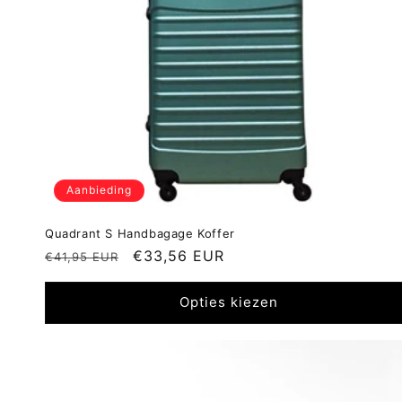
Aanbieding
Quadrant S Handbagage Koffer
Normale
Aanbiedingsprijs
€33,56 EUR
€41,95 EUR
prijs
Opties kiezen