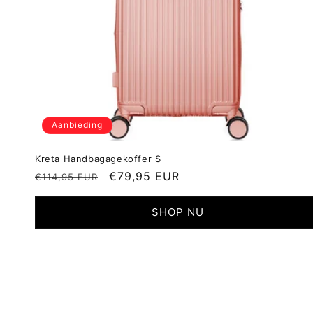
Aanbieding
Kreta Handbagagekoffer S
Normale
Aanbiedingsprijs
€79,95 EUR
€114,95 EUR
prijs
SHOP NU