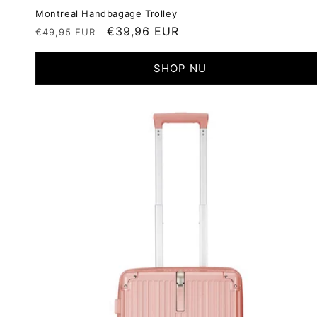
Montreal Handbagage Trolley
Normale
Aanbiedingsprijs
€39,96 EUR
€49,95 EUR
prijs
SHOP NU