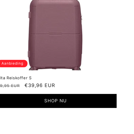
Aanbieding
lta Reiskoffer S
ormale
Aanbiedingsprijs
€39,96 EUR
9,95 EUR
ijs
SHOP NU