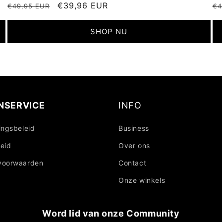
Normale
Aanbiedingsprijs
€39,96 EUR
N
€49,95 EUR
€4
prijs
pr
SHOP NU
NSERVICE
INFO
ingsbeleid
Business
eid
Over ons
voorwaarden
Contact
Onze winkels
Word lid van onze Community