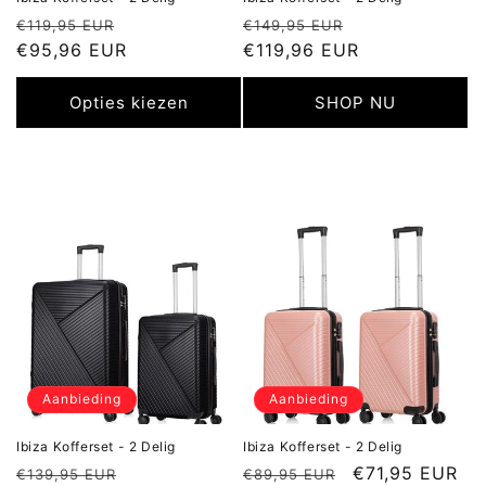
Normale
Aanbiedingsprijs
Normale
Aanbiedingspr
€119,95 EUR
€149,95 EUR
prijs
€95,96 EUR
prijs
€119,96 EUR
Opties kiezen
SHOP NU
Aanbieding
Aanbieding
Ibiza Kofferset - 2 Delig
Ibiza Kofferset - 2 Delig
Normale
Aanbiedingsprijs
Normale
Aanbiedingspr
€71,95 EUR
€139,95 EUR
€89,95 EUR