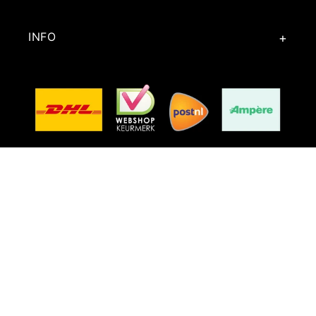
INFO
Facebook
Instagram
TikTok
Word lid van onze Community
E‑mail