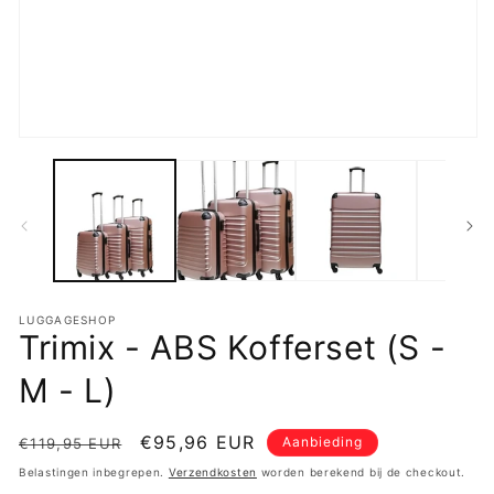
in
m
Media
1
openen
in
modaal
LUGGAGESHOP
Trimix - ABS Kofferset (S -
M - L)
Normale
Aanbiedingsprijs
€95,96 EUR
Aanbieding
€119,95 EUR
prijs
Belastingen inbegrepen.
Verzendkosten
worden berekend bij de checkout.