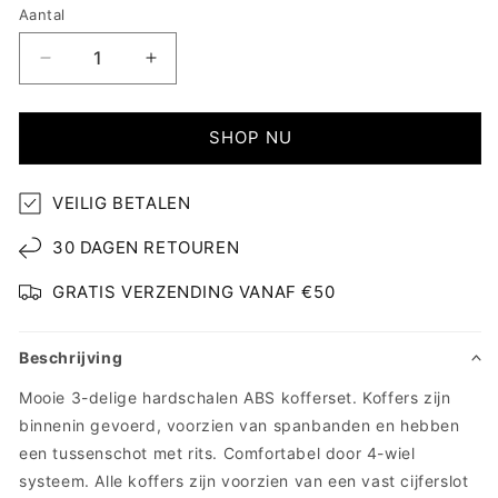
Aantal
Aantal
Aantal
verlagen
verhogen
voor
voor
Trimix
Trimix
SHOP NU
-
-
ABS
ABS
VEILIG BETALEN
Kofferset
Kofferset
(S
(S
30 DAGEN RETOUREN
-
-
M
M
GRATIS VERZENDING VANAF €50
-
-
L)
L)
Beschrijving
Mooie 3-delige hardschalen ABS kofferset. Koffers zijn
binnenin gevoerd, voorzien van spanbanden en hebben
een tussenschot met rits. Comfortabel door 4-wiel
systeem. Alle koffers zijn voorzien van een vast cijferslot