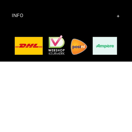
INFO
Facebook
Instagram
TikTok
Word lid van onze Community
E‑mail