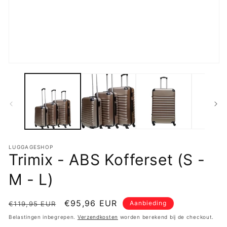
in
m
Media
1
openen
in
modaal
LUGGAGESHOP
Trimix - ABS Kofferset (S -
M - L)
Normale
Aanbiedingsprijs
€95,96 EUR
Aanbieding
€119,95 EUR
prijs
Belastingen inbegrepen.
Verzendkosten
worden berekend bij de checkout.