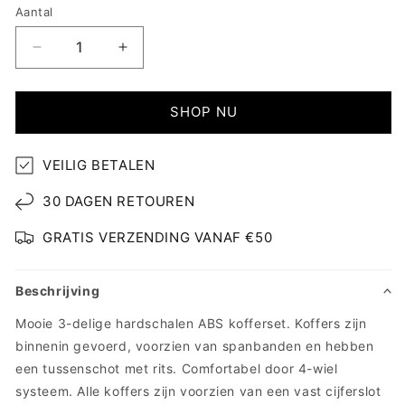
Aantal
Aantal
Aantal
verlagen
verhogen
voor
voor
Trimix
Trimix
SHOP NU
-
-
ABS
ABS
VEILIG BETALEN
Kofferset
Kofferset
(S
(S
30 DAGEN RETOUREN
-
-
M
M
GRATIS VERZENDING VANAF €50
-
-
L)
L)
Beschrijving
Mooie 3-delige hardschalen ABS kofferset. Koffers zijn
binnenin gevoerd, voorzien van spanbanden en hebben
een tussenschot met rits. Comfortabel door 4-wiel
systeem. Alle koffers zijn voorzien van een vast cijferslot