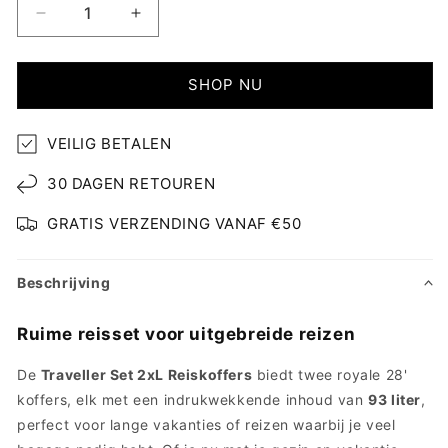
Aantal
Aantal
verlagen
verhogen
voor
voor
Traveller
Traveller
SHOP NU
Koffers
Koffers
-
-
VEILIG BETALEN
2
2
Delig
Delig
30 DAGEN RETOUREN
GRATIS VERZENDING VANAF €50
Beschrijving
Ruime reisset voor uitgebreide reizen
De
Traveller Set 2xL Reiskoffers
biedt twee royale 28'
koffers, elk met een indrukwekkende inhoud van
93 liter
,
perfect voor lange vakanties of reizen waarbij je veel