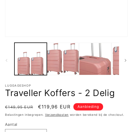
Media
1
openen
in
modaal
LUGGAGESHOP
Traveller Koffers - 2 Delig
Normale
Aanbiedingsprijs
€119,96 EUR
Aanbieding
€149,95 EUR
prijs
Belastingen inbegrepen.
Verzendkosten
worden berekend bij de checkout.
Aantal