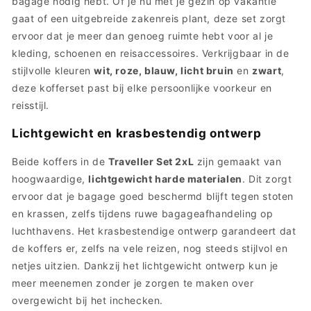
bagage nodig hebt. Of je nu met je gezin op vakantie
gaat of een uitgebreide zakenreis plant, deze set zorgt
ervoor dat je meer dan genoeg ruimte hebt voor al je
kleding, schoenen en reisaccessoires. Verkrijgbaar in de
stijlvolle kleuren
wit, roze, blauw, licht bruin
en
zwart
,
deze kofferset past bij elke persoonlijke voorkeur en
reisstijl.
Lichtgewicht en krasbestendig ontwerp
Beide koffers in de
Traveller Set 2xL
zijn gemaakt van
hoogwaardige,
lichtgewicht harde materialen
. Dit zorgt
ervoor dat je bagage goed beschermd blijft tegen stoten
en krassen, zelfs tijdens ruwe bagageafhandeling op
luchthavens. Het krasbestendige ontwerp garandeert dat
de koffers er, zelfs na vele reizen, nog steeds stijlvol en
netjes uitzien. Dankzij het lichtgewicht ontwerp kun je
meer meenemen zonder je zorgen te maken over
overgewicht bij het inchecken.