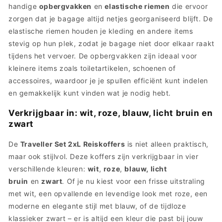
handige
opbergvakken
en
elastische riemen
die ervoor
zorgen dat je bagage altijd netjes georganiseerd blijft. De
elastische riemen houden je kleding en andere items
stevig op hun plek, zodat je bagage niet door elkaar raakt
tijdens het vervoer. De opbergvakken zijn ideaal voor
kleinere items zoals toiletartikelen, schoenen of
accessoires, waardoor je je spullen efficiënt kunt indelen
en gemakkelijk kunt vinden wat je nodig hebt.
Verkrijgbaar in: wit, roze, blauw, licht bruin en
zwart
De
Traveller Set 2xL Reiskoffers
is niet alleen praktisch,
maar ook stijlvol. Deze koffers zijn verkrijgbaar in vier
verschillende kleuren:
wit
,
roze
,
blauw, licht
bruin
en
zwart
. Of je nu kiest voor een frisse uitstraling
met wit, een opvallende en levendige look met roze, een
moderne en elegante stijl met blauw, of de tijdloze
klassieker zwart – er is altijd een kleur die past bij jouw