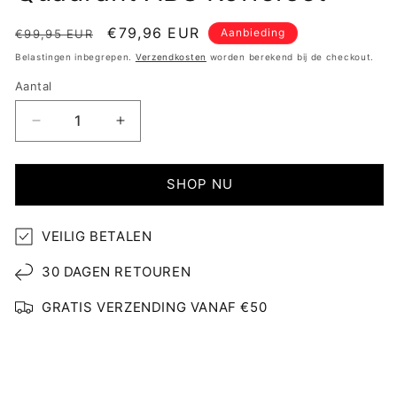
Normale
Aanbiedingsprijs
€79,96 EUR
Aanbieding
€99,95 EUR
prijs
Belastingen inbegrepen.
Verzendkosten
worden berekend bij de checkout.
Aantal
Aantal
Aantal
verlagen
verhogen
voor
voor
Quadrant
Quadrant
SHOP NU
ABS
ABS
Kofferset
Kofferset
VEILIG BETALEN
30 DAGEN RETOUREN
GRATIS VERZENDING VANAF €50
Beschrijving
Quadrant ABS Kofferset (96L - 38L)