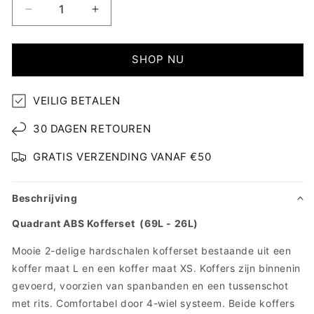
Aantal
Aantal
verlagen
verhogen
voor
voor
Quadrant
Quadrant
SHOP NU
ABS
ABS
Kofferset
Kofferset
VEILIG BETALEN
30 DAGEN RETOUREN
GRATIS VERZENDING VANAF €50
Beschrijving
Quadrant ABS Kofferset (69L - 26L)
Mooie 2-delige hardschalen kofferset bestaande uit een
koffer maat L en een koffer maat XS. Koffers zijn binnenin
gevoerd, voorzien van spanbanden en een tussenschot
met rits. Comfortabel door 4-wiel systeem. Beide koffers