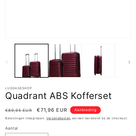
2
o
in
m
Media
1
openen
in
modaal
LUGGAGESHOP
Quadrant ABS Kofferset
Normale
Aanbiedingsprijs
€71,96 EUR
Aanbieding
€89,95 EUR
prijs
Belastingen inbegrepen.
Verzendkosten
worden berekend bij de checkout.
Aantal