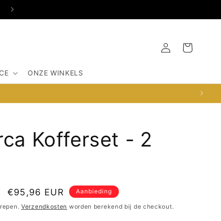
OSDORPERWEG 516-G, 1067SX AMSTERDAM
Inloggen
Winkelwagen
CE
ONZE WINKELS
rca Kofferset - 2
Aanbiedingsprijs
€95,96 EUR
Aanbieding
grepen.
Verzendkosten
worden berekend bij de checkout.