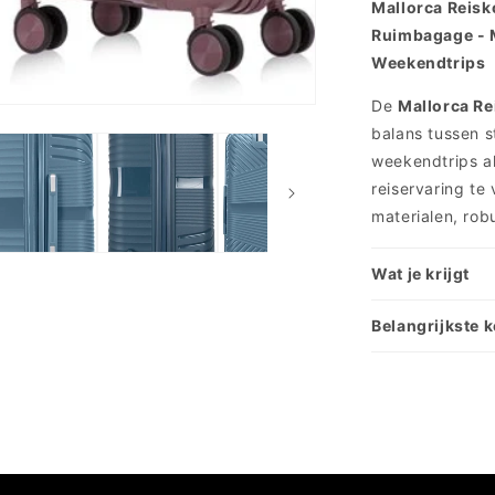
Mallorca Reisko
Ruimbagage - M
Weekendtrips
De
Mallorca Re
balans tussen st
weekendtrips al
reiservaring te
materialen, robu
Wat je krijgt
Belangrijkste