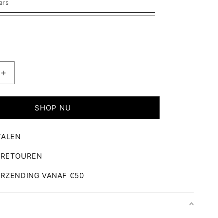
ars
Aantal
verhogen
voor
Mallorca
SHOP NU
Kofferset
-
TALEN
2
Delig
 RETOUREN
ERZENDING VANAF €50