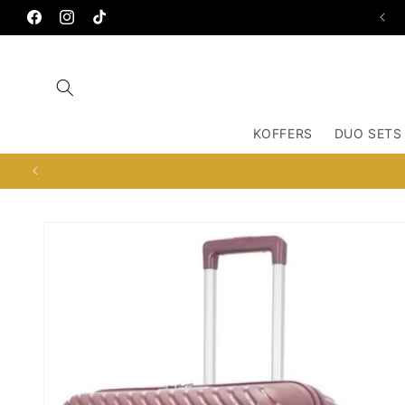
Meteen
OSDORPPLEIN 672, 1068TC AMSTERDAM
naar de
Facebook
Instagram
TikTok
content
KOFFERS
DUO SETS
Ga direct naar
productinformatie