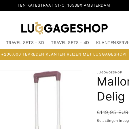
TEN KATESTRAAT 51-O, 1053BX AMSTERDAM
TRAVEL SETS - 3D
TRAVEL SETS - 4D
KLANTENSERVI
+200.000 TEVREDEN KLANTEN REIZEN MET LUGGAGESHOP!
LUGGAGESHOP
Mallo
Delig
Normale
€119,95 EUR
prijs
Belastingen inbe