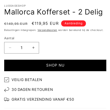
LUGGAGESHOP
Mallorca Kofferset - 2 Delig
Normale
Aanbiedingsprijs
€119,95 EUR
Aanbieding
€149,95 EUR
prijs
Belastingen inbegrepen.
Verzendkosten
worden berekend bij de checkout.
Aantal
Aantal
Aantal
verlagen
verhogen
voor
voor
Mallorca
Mallorca
SHOP NU
Kofferset
Kofferset
-
-
VEILIG BETALEN
2
2
Delig
Delig
30 DAGEN RETOUREN
GRATIS VERZENDING VANAF €50