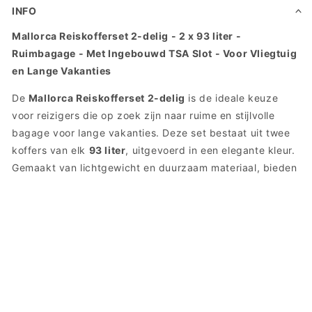
INFO
Mallorca Reiskofferset 2-delig - 2 x 93 liter -
Ruimbagage - Met Ingebouwd TSA Slot - Voor Vliegtuig
en Lange Vakanties
De
Mallorca Reiskofferset 2-delig
is de ideale keuze
voor reizigers die op zoek zijn naar ruime en stijlvolle
bagage voor lange vakanties. Deze set bestaat uit twee
koffers van elk
93 liter
, uitgevoerd in een elegante kleur.
Gemaakt van lichtgewicht en duurzaam materiaal, bieden
deze koffers optimale bescherming voor uw bezittingen.
Het ingebouwde
TSA-slot
zorgt voor extra veiligheid,
terwijl de
360° draaiende wielen
moeiteloos
manoeuvreren mogelijk maken.
Belangrijkste kenmerken
Extra Informatie