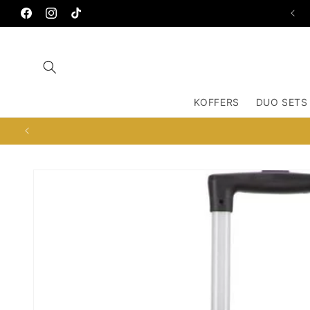
Meteen
OSDORPPLEIN 672, 1068TC AMSTERDAM
naar de
Facebook
Instagram
TikTok
content
KOFFERS
DUO SETS
Ga direct naar
productinformatie