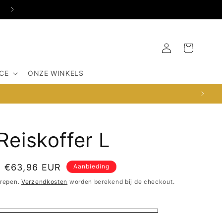
OSDORPERWEG 516-G, 1067SX AMSTERDAM
Inloggen
Winkelwagen
CE
ONZE WINKELS
Reiskoffer L
Aanbiedingsprijs
€63,96 EUR
Aanbieding
grepen.
Verzendkosten
worden berekend bij de checkout.