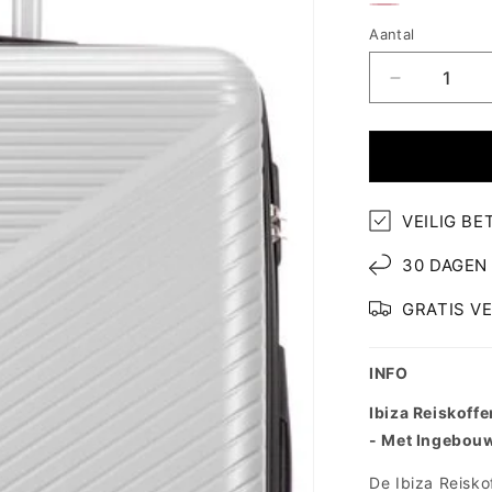
Grijs
Zwart
Roze
Aantal
Aantal
verlagen
voor
Ibiza
Reiskoffer
L
VEILIG BE
30 DAGEN
GRATIS V
INFO
Ibiza Reiskoffe
- Met Ingebouw
De Ibiza Reisko