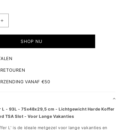
Aantal
verhogen
voor
Ibiza
SHOP NU
Reiskoffer
L
TALEN
 RETOUREN
ERZENDING VANAF €50
r L - 93L - 75x48x29,5 cm - Lichtgewicht Harde Koffer
d TSA Slot - Voor Lange Vakanties
ffer L' is de ideale metgezel voor lange vakanties en