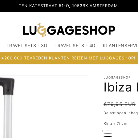
TEN KATESTRAAT 51-O, 1053BX AMSTERDAM
TRAVEL SETS - 3D
TRAVEL SETS - 4D
KLANTENSERVI
+200.000 TEVREDEN KLANTEN REIZEN MET LUGGAGESHOP!
LUGGAGESHOP
Ibiza 
Normale
€79,95 EUR
prijs
Belastingen inbe
Kleur:
Zilver
Zilver