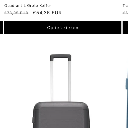
Quadrant L Grote Koffer
Tr
Normale
Aanbiedingsprijs
€54,36 EUR
N
€73,95 EUR
€6
prijs
pr
Opties kiezen