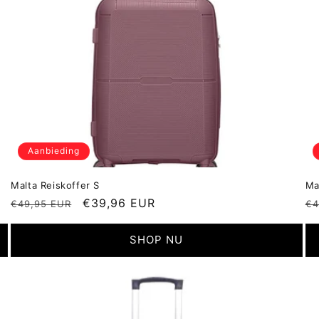
Aanbieding
Malta Reiskoffer S
Ma
Normale
Aanbiedingsprijs
€39,96 EUR
N
€49,95 EUR
€4
prijs
pr
SHOP NU