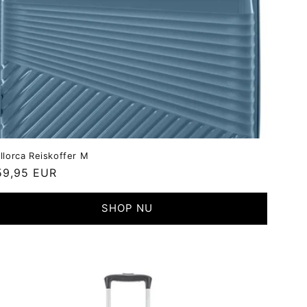
llorca Reiskoffer M
ormale
59,95 EUR
ijs
SHOP NU