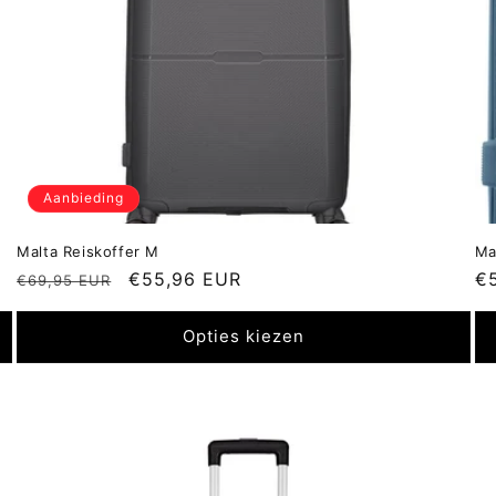
Aanbieding
Malta Reiskoffer M
Ma
Normale
Aanbiedingsprijs
€55,96 EUR
N
€
€69,95 EUR
prijs
pr
Opties kiezen