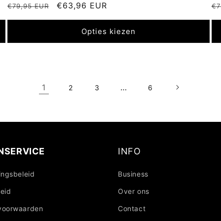
Normale
Aanbiedingsprijs
€63,96 EUR
N
€79,95 EUR
€7
prijs
pr
Opties kiezen
1
…
2
3
6
NSERVICE
INFO
ingsbeleid
Business
eid
Over ons
voorwaarden
Contact