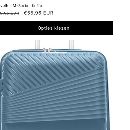
aveller M-Series Koffer
ormale
Aanbiedingsprijs
€55,96 EUR
9,95 EUR
ijs
Opties kiezen