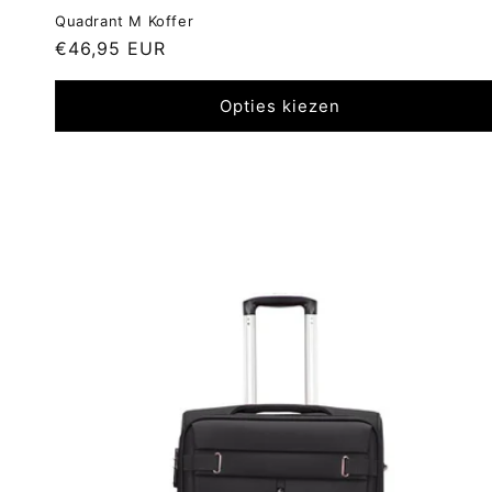
Quadrant M Koffer
Normale
€46,95 EUR
prijs
Opties kiezen