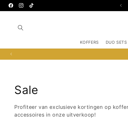
Meteen
TEN KATESTRAAT 51-O, 1053BX AMSTERDAM
naar de
Facebook
Instagram
TikTok
content
KOFFERS
DUO SETS
C
Sale
o
Profiteer van exclusieve kortingen op koffe
accessoires in onze uitverkoop!
l