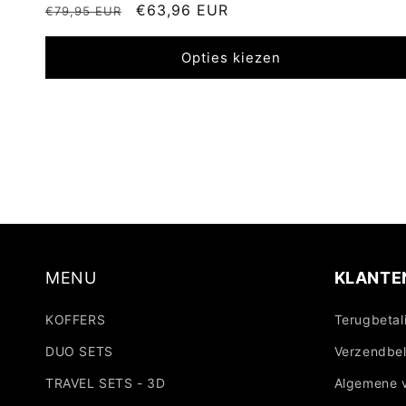
Normale
Aanbiedingsprijs
€63,96 EUR
€79,95 EUR
prijs
Opties kiezen
MENU
KLANTE
KOFFERS
Terugbetal
DUO SETS
Verzendbel
TRAVEL SETS - 3D
Algemene 