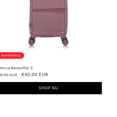
Aanbieding
llorca Reiskoffer S
ormale
Aanbiedingsprijs
€40,00 EUR
9,95 EUR
ijs
SHOP NU