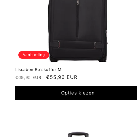
Aanbieding
Lissabon Reiskoffer M
Normale
Aanbiedingsprijs
€55,96 EUR
€69,95 EUR
prijs
Opties kiezen