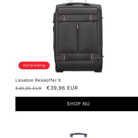
Aanbieding
Lissabon Reiskoffer S
Normale
Aanbiedingsprijs
€39,96 EUR
€49,95 EUR
prijs
SHOP NU