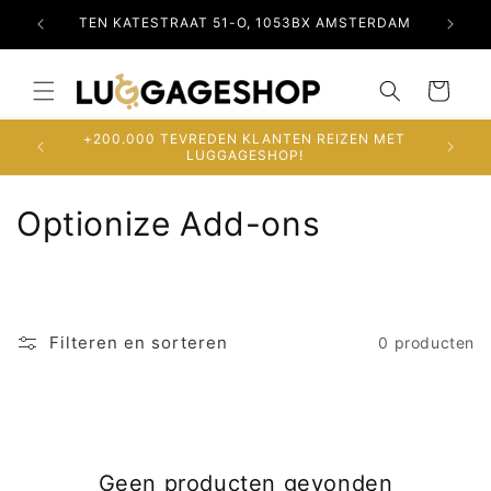
Meteen
naar de
RDAM
TEN KATESTRAAT 51-O, 1053BX AMSTERDAM
OSDO
content
Winkelwagen
+200.000 TEVREDEN KLANTEN REIZEN MET
LUGGAGESHOP!
C
Optionize Add-ons
o
l
l
Filteren en sorteren
0 producten
e
c
t
Geen producten gevonden