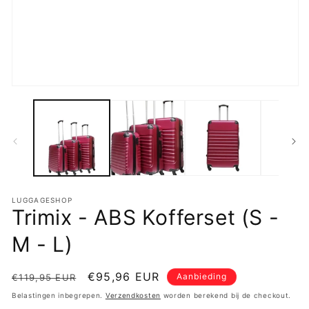
in
m
Media
1
openen
in
modaal
LUGGAGESHOP
Trimix - ABS Kofferset (S -
M - L)
Normale
Aanbiedingsprijs
€95,96 EUR
Aanbieding
€119,95 EUR
prijs
Belastingen inbegrepen.
Verzendkosten
worden berekend bij de checkout.