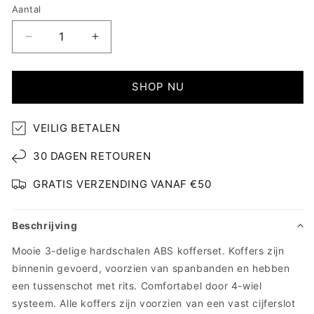
Aantal
Aantal
Aantal
verlagen
verhogen
voor
voor
Trimix
Trimix
SHOP NU
-
-
ABS
ABS
VEILIG BETALEN
Kofferset
Kofferset
(S
(S
30 DAGEN RETOUREN
-
-
M
M
GRATIS VERZENDING VANAF €50
-
-
L)
L)
Beschrijving
Mooie 3-delige hardschalen ABS kofferset. Koffers zijn
binnenin gevoerd, voorzien van spanbanden en hebben
een tussenschot met rits. Comfortabel door 4-wiel
systeem. Alle koffers zijn voorzien van een vast cijferslot