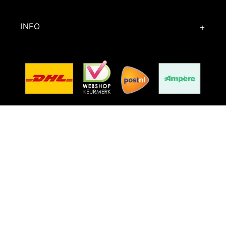
INFO
Facebook
Instagram
TikTok
Word lid van onze Community
E‑mail