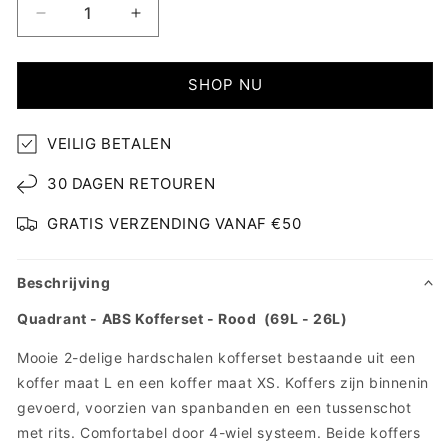
Aantal
Aantal
verlagen
verhogen
voor
voor
Quadrant
Quadrant
SHOP NU
ABS
ABS
Kofferset
Kofferset
VEILIG BETALEN
30 DAGEN RETOUREN
GRATIS VERZENDING VANAF €50
Beschrijving
Quadrant - ABS Kofferset - Rood (69L - 26L)
Mooie 2-delige hardschalen kofferset bestaande uit een
koffer maat L en een koffer maat XS. Koffers zijn binnenin
gevoerd, voorzien van spanbanden en een tussenschot
met rits. Comfortabel door 4-wiel systeem. Beide koffers