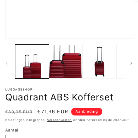
M
2
o
in
m
Media
1
openen
in
modaal
LUGGAGESHOP
Quadrant ABS Kofferset
Normale
Aanbiedingsprijs
€71,96 EUR
Aanbieding
€89,95 EUR
prijs
Belastingen inbegrepen.
Verzendkosten
worden berekend bij de checkout.
Aantal